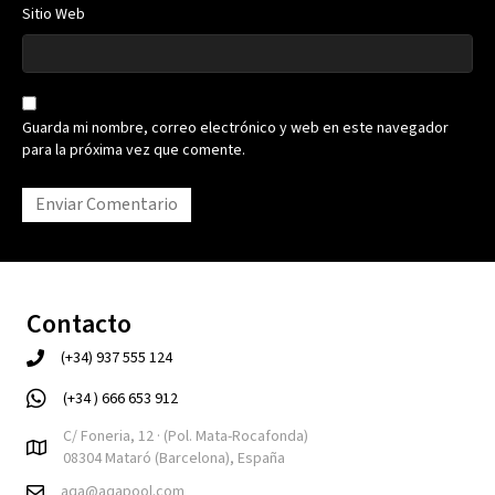
Sitio Web
Guarda mi nombre, correo electrónico y web en este navegador
para la próxima vez que comente.
Contacto
(+34) 937 555 124
(+34 ) 666 653 912
C/ Foneria, 12 · (Pol. Mata-Rocafonda)
08304 Mataró (Barcelona), España
aqa@aqapool.com