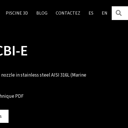
R
PISCINE 3D
BLOG
CONTACTEZ
ES
EN
CBI-E
ozzle in stainless steel AISI 316L (Marine
echnique PDF
s