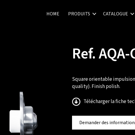
HOME
PRODUITS
CATALOGUE
Ref. AQA-
Square orientable impulsion n
quality). Finish polish.
Télécharger la fiche t
Demander des information